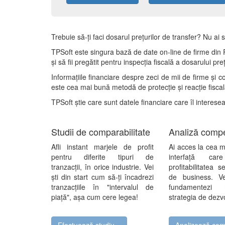
Trebuie să-ți faci dosarul prețurilor de transfer? Nu ai 
TPSoft este singura bază de date on-line de firme din Ro
și să fii pregătit pentru inspecția fiscală a dosarului p
Informațiile financiare despre zeci de mii de firme și c
este cea mai bună metodă de protecție și reacție fiscală
TPSoft știe care sunt datele financiare care îl interese
Studii de comparabilitate
Analiză compe
Afli instant marjele de profit
Ai acces la cea m
pentru diferite tipuri de
interfață car
tranzacții, în orice industrie. Vei
profitabilitatea 
ști din start cum să-ți încadrezi
de business. Ve
tranzacțiile în "intervalul de
fundamentezi 
piață", așa cum cere legea!
strategia de dezvo