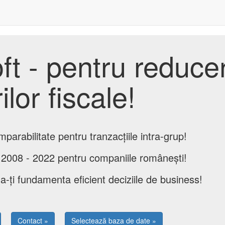
t - pentru reduce
ilor fiscale!
omparabilitate pentru tranzacțiile intra-grup!
din 2008 - 2022 pentru companiile românești!
u a-ți fundamenta eficient deciziile de business!
Contact »
Selectează baza de date »