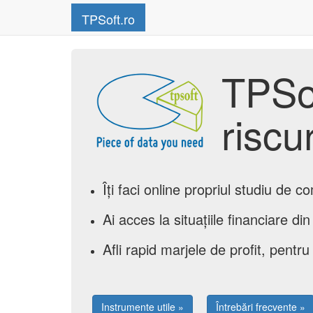
TPSoft.ro
TPSof
riscur
Îți faci online propriul studiu de c
Ai acces la situațiile financiare 
Afli rapid marjele de profit, pentr
Instrumente utile »
Întrebări frecvente »