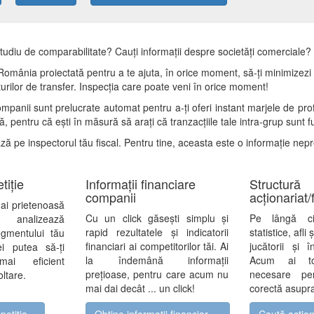
studiu de comparabilitate? Cauți informații despre societăți comerciale? Ai
mânia proiectată pentru a te ajuta, în orice moment, să-ți minimizezi ri
rețurilor de transfer. Inspecția care poate veni în orice moment!
ompanii sunt prelucrate automat pentru a-ți oferi instant marjele de profi
, pentru că ești în măsură să arați că tranzacțiile tale intra-grup sunt f
ază pe inspectorul tău fiscal. Pentru tine, aceasta este o informație nep
tiție
Informații financiare
Structură
companii
acționariat/f
ai prietenoasă
Cu un click găsești simplu și
Pe lângă ci
e analizează
rapid rezultatele și indicatorii
statistice, afli
segmentului tău
financiari ai competitorilor tăi. Ai
jucătorii și 
i putea să-ți
la îndemână informații
Acum ai toa
mai eficient
prețioase, pentru care acum nu
necesare pe
ltare.
mai dai decât ... un click!
corectă asupra